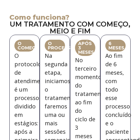
Como funciona?
UM TRATAMENTO COM COMEÇO,
MEIO E FIM
O
O
APÓS
6
COMEÇO
PROCESSO
3
MESES
MESES
O
Na
Ao fim
No
protocolo
segunda
de 6
terceiro
de
etapa,
meses,
momento
atendimento
iniciamos
com
do
é um
o
todo
tratamento,
processo
tratamento:
esse
ao fim
dividido
faremos
processo
do
em
uma ou
concluído
ciclo de
estágios:
mais
e o
3
após a
sessões
paciente
meses
primeira
semanais,
apresentand