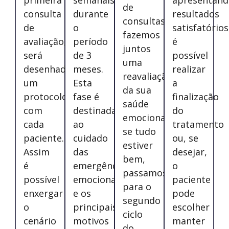
de
consulta
durante
resultados
consultas,
de
o
satisfatórios
fazemos
avaliação,
período
é
juntos
será
de 3
possível
uma
desenhado
meses.
realizar
reavaliação
um
Esta
a
da sua
protocolo
fase é
finalização
saúde
com
destinada
do
emocional:
cada
ao
tratamento
se tudo
paciente.
cuidado
ou, se
estiver
Assim
das
desejar,
bem,
é
emergências
o
passamos
possível
emocionais
paciente
para o
enxergar
e os
pode
segundo
o
principais
escolher
ciclo
cenário
motivos
manter
do