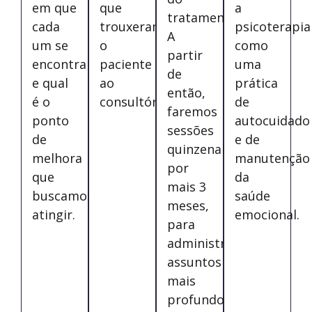
em que
que
a
tratamento.
cada
trouxeram
psicoterapia
A
um se
o
como
partir
encontra
paciente
uma
de
e qual
ao
prática
então,
é o
consultório.
de
faremos
ponto
autocuidado
sessões
de
e de
quinzenais,
melhora
manutenção
por
que
da
mais 3
buscamos
saúde
meses,
atingir.
emocional.
para
administrar
assuntos
mais
profundos