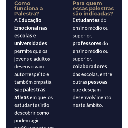
Como
Para quem
funciona a
essas palestras
Palestra?
são indicadas?
A
Educação
Estudantes
do
Emocional nas
ensino médio ou
escolas e
superior,
universidades
professores
do
permite que os
ensino médio ou
jovens e adultos
superior,
desenvolvam
colaboradores
autorrespeito e
das escolas, entre
também empatia.
outras
pessoas
São
palestras
que desejam
ativas
em que os
desenvolvimento
estudantes irão
neste âmbito.
descobrir como
podem agir
positivamente em