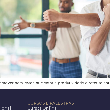
mover bem-estar, aumentar a produtividade e reter talento
CURSOS E PALESTRAS
sional
Cursos Online