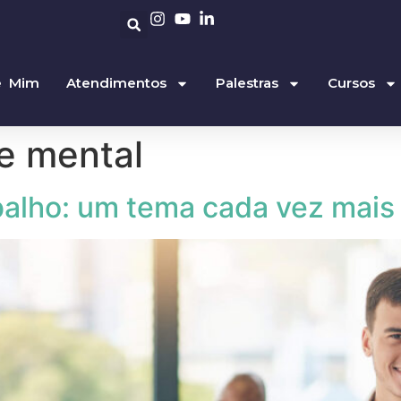
e Mim
Atendimentos
Palestras
Cursos
e mental
balho: um tema cada vez mais