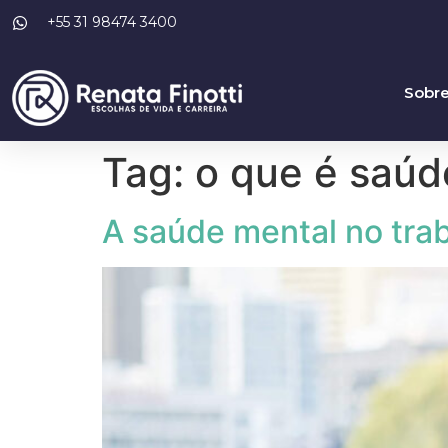
+55 31 98474 3400
Sobr
Tag:
o que é saúd
A saúde mental no tra