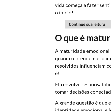
vida começa a fazer sent
o início!
O que é matur
A maturidade emocional 
quando entendemos o imp
resolvidos influenciam c
é!
Ela envolve responsabilid
tomar decisões conectada
A grande questão é que e
identidade emocional e à