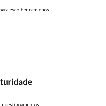
para escolher caminhos
aturidade
or questionamentos