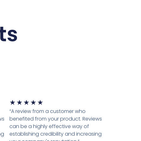
ts
★
★
★
★
★
“A review from a customer who
ws
benefited from your product. Reviews
can be a highly effective way of
ng
establishing credibility and increasing