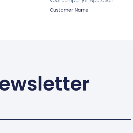
your company's reputation.”
Customer Name
ewsletter