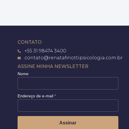
CONTATO
+55 31 98474 3400
contato@renatafinottipsicologia.com.br
ASSINE MINHA NEWSLETTER
Nome
Endereço de e-mail
*